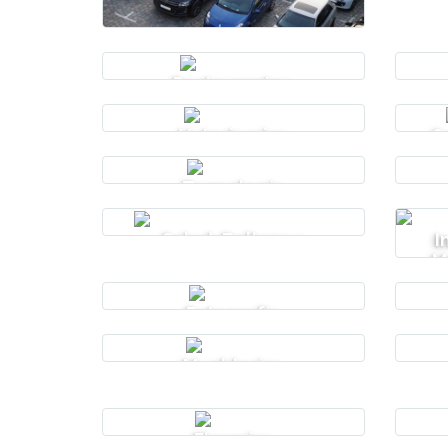
Restaurantes
Veterinarias
C
Tecnología
Salud, Belleza y
I
Cosmética
M
Fotografía
Mueblerías
Florerías