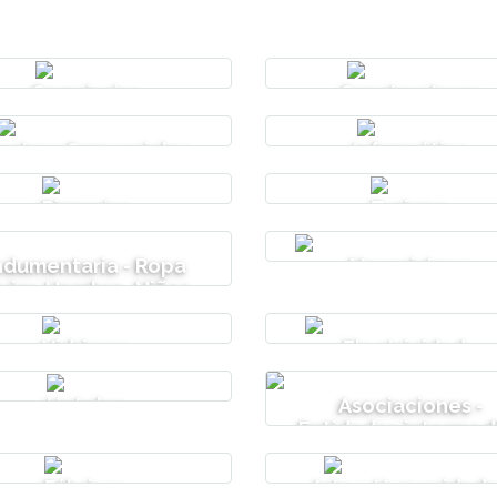
Cerrajerías
Constructoras
entros Comerciales
Informática
Pizzerías
Turismo
ndumentaria - Ropa
Mayoristas y
ujer, Hombre, Niños
Distribuidoras
Vidrieras
Electricidad -
Iluminación
Hoteles
Asociaciones -
Entidades intermed
Fábricas
Arte y Humanidad