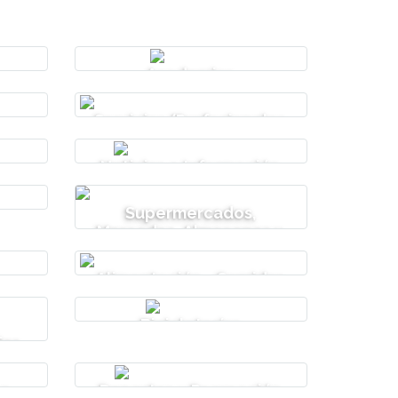
Academias
Servicios (Profesionales
y Oficios)
Noticias e Información
Supermercados,
Mercados, Almacenes y
Kioscos
Alimentación - Comidas
- Bebidas
Bicicleterías
ias
es
Deportes y Recreación